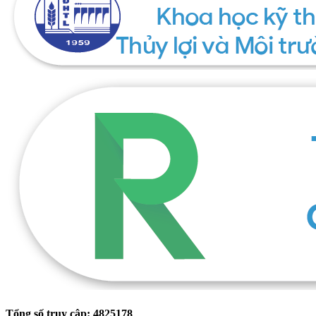
Tổng số truy cập: 4825178