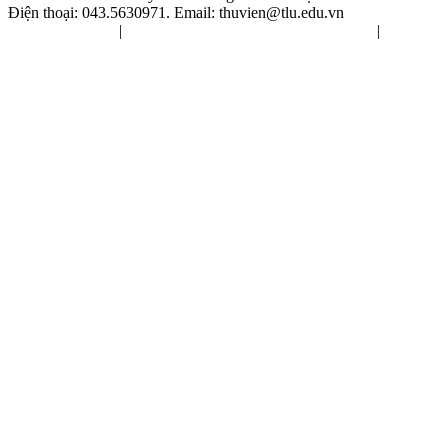
Điện thoại: 043.5630971. Email:
thuvien@tlu.edu.vn
Nội quy chung
|
Nội quy sử dụng tài liệu tham khảo
|
Nội
quy sử dụng giáo trình