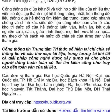
vấn và Tích hợp Công nghệ D&L (DLCORP).
Cổng thông tin giúp kết nối và tích hợp dữ liệu của nhiều thư
viện số độc lập thành một hệ thống thống nhất, liên thông dữ
liệu thông qua hệ thống tìm kiếm tập trung, cung cấp nhanh
chóng và chính xác siêu dữ liệu cũng như toàn văn từ các
kho tri thức số của hệ thống: luận văn, luận án, kết quả
nghiên cứu, sách, giáo trình thuộc mọi lĩnh vực khoa học...
tùy theo chính sách và mức độ chia sẻ của từng thư viện
tham gia.
Cổng thông tin Trung tâm Tri thức số hiện tại chỉ chia sẻ
thông tin về các thư mục tài liệu, trong tương lai khi tất
cả giải pháp công nghệ được xây dựng và cho phép
người dùng hoàn toàn có thể tìm kiếm cũng như truy
cập đến toàn văn của tài liệu.
Các đơn vị tham gia: Đại học Quốc gia Hà Nội; Đại học
Quốc gia TP. Hồ Chí Minh; Đại học Bách khoa Hà Nội; Đại
học Thủy lợi; Đại học Lâm nghiệp, Đại học Phenikaa, Đại
học Nguyễn Tất Thành, Đại học Thủ Dầu Một, ĐH Thái
Nguyên …
Địa chỉ truy cập
:
https://hub.idk.org.vn/
Tài liệu hướng dẫn sử dụng
:
Hướng dẫn tìm kiếm và khai