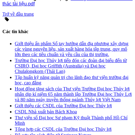
thác tài liệu.pdf
Trở về đầu trang
Các tin khác
Giới thiệu ấn phẩm Sổ tay hướng dẫn địa phương xây dựng
các vùng nguyên liệu, sản xuất hàng hóa tập trung, quy mô
lớn theo các tiêu chuẩn và yêu cầu của thị trường.
Trường Đại học Thủy lợi tiếp đón các đoàn đại biểu đến từ
CSIRO, Đại học Griffith (Australia) và Đại học
Chulalongkorn (Thái Lan)
Tập huấn kỹ năng quản trị cho lãnh đạo thư viện trường đại
học, cao đẳng
Hoạt động tặng sách của Thư viện Trường Đại học Thủy lợi
nhân dịp kỉ niệm 65 năm thành lập Trường Đại học Thủy Lợi
và 80 năm ngày truyền thống ngành Thủy lợi Việt Nam
Giới thiệu các CSDL của Trường Đại học Thủy lợi
CSDL Nhà xuất bản Bách Khoa
Thư viện số Đại học Sư phạm Kỹ thuật Thành phố Hồ Chí
Minh
Tổng hợp các CSDL của Trường Đại học Thủy lợi