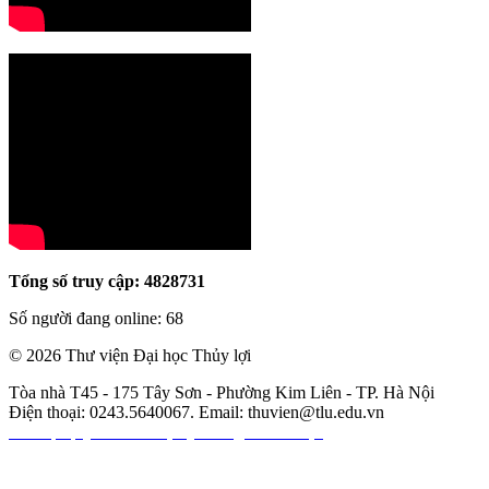
Tổng số truy cập: 4828731
Số người đang online: 68
© 2026 Thư viện Đại học Thủy lợi
Tòa nhà T45 - 175 Tây Sơn - Phường Kim Liên - TP. Hà Nội
Điện thoại: 0243.5640067. Email:
thuvien@tlu.edu.vn
Các nội quy của thư viện
|
Hướng dẫn sử dụng