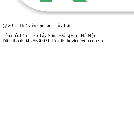
@ 2018 Thư viện đại học Thủy Lợi
Tòa nhà T45 - 175 Tây Sơn - Đống Đa - Hà Nội
Điện thoại: 043.5630971. Email:
thuvien@tlu.edu.vn
Nội quy chung
|
Nội quy sử dụng tài liệu tham khảo
|
Nội
quy sử dụng giáo trình