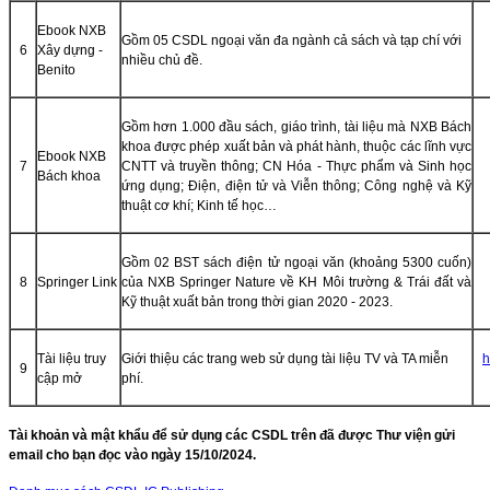
Ebook NXB
Gồm 05 CSDL ngoại văn đa ngành cả sách và tạp chí với
6
Xây dựng -
nhiều chủ đề.
Benito
Gồm hơn 1.000 đầu sách, giáo trình, tài liệu mà NXB Bách
khoa được phép xuất bản và phát hành, thuộc các lĩnh vực
Ebook NXB
7
CNTT và truyền thông; CN Hóa - Thực phẩm và Sinh học
Bách khoa
ứng dụng; Điện, điện tử và Viễn thông; Công nghệ và Kỹ
thuật cơ khí; Kinh tế học…
Gồm 02 BST sách điện tử ngoại văn (khoảng 5300 cuốn)
8
Springer Link
của NXB Springer Nature về KH Môi trường & Trái đất và
Kỹ thuật xuất bản trong thời gian 2020 - 2023.
Tài liệu truy
Giới thiệu các trang web sử dụng tài liệu TV và TA miễn
h
9
cập mở
phí.
Tài khoản và mật khẩu để sử dụng các CSDL trên đã được Thư viện gửi
email cho bạn đọc vào ngày 15/10/2024.