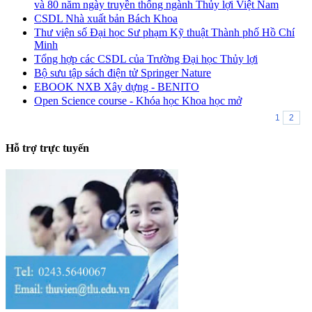
và 80 năm ngày truyền thống ngành Thủy lợi Việt Nam
CSDL Nhà xuất bản Bách Khoa
Thư viện số Đại học Sư phạm Kỹ thuật Thành phố Hồ Chí
Minh
Tổng hợp các CSDL của Trường Đại học Thủy lợi
Bộ sưu tập sách điện tử Springer Nature
EBOOK NXB Xây dựng - BENITO
Open Science course - Khóa học Khoa học mở
1
2
Hỗ trợ trực tuyến