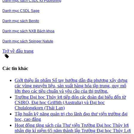
Danh mục sách CSDL IG Publishing
Danh mục CSDL Sage
Danh mục sách Benito
Danh mục sách NXB Bách khoa
Danh mục sách Spinger Natute
Trở về đầu trang
Các tin khác
Giới thiệu ấn phẩm Sổ tay hướng dẫn địa phương xây dựng
các vùng nguyên liệu, sản xuất hàng hóa tập trung, quy mô
lớn theo các tiêu chuẩn và yêu cầu của thị trường.
Trường Đại học Thủy lợi tiếp đón các đoàn đại biểu đến từ
CSIRO, Đại học Griffith (Australia) và Đại học
Chulalongkorn (Thái Lan)
Tập huấn kỹ năng quản trị cho lãnh đạo thư viện trường đại
học, cao đẳng
Hoạt động tặng sách của Thư viện Trường Đại học Thủy lợi
nhân dịp kỉ niệm 65 năm thành lập Trường Đại học Thủy Lợi