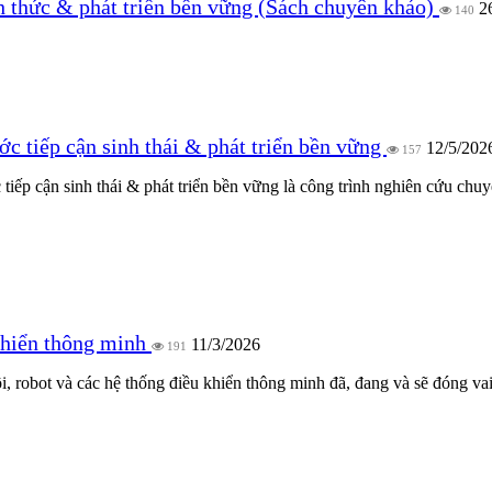
 thức & phát triển bền vững (Sách chuyên khảo)
2
140
́c tiếp cận sinh thái & phát triển bền vững
12/5/202
157
ếp cận sinh thái & phát triển bền vững là công trình nghiên cứu chuyê
khiển thông minh
11/3/2026
191
, robot và các hệ thống điều khiển thông minh đã, đang và sẽ đóng vai t