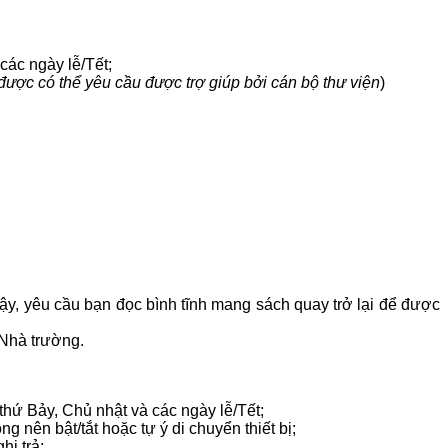
các ngày lễ/Tết;
được có thể yêu cầu được trợ giúp bởi cán bộ thư viện
)
ậy, yêu cầu bạn đọc bình tĩnh mang sách quay trở lại để được
 Nhà trường.
hứ Bảy, Chủ nhật và các ngày lễ/Tết;
g nên bật/tắt hoặc tự ý di chuyển thiết bị;
hi trả;