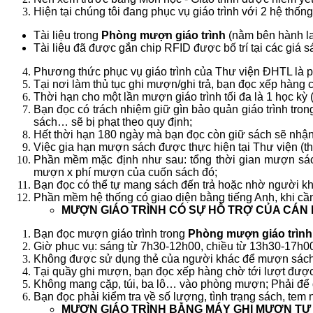
Hiện tại chúng tôi đang phục vụ giáo trình với 2 hệ thốn
Tài liệu trong
Phòng mượn giáo trình
(nằm bên hành la
Tài liệu đã được gắn chip RFID được bố trí tại các giá
Phương thức phục vụ giáo trình của Thư viện ĐHTL là p
Tại nơi làm thủ tục ghi mượn/ghi trả, bạn đọc xếp hàng c
Thời hạn cho một lần mượn giáo trình tối đa là 1 học kỳ
Bạn đọc có trách nhiệm giữ gìn bảo quản giáo trình tron
sách… sẽ bị phạt theo quy định;
Hết thời hạn 180 ngày mà bạn đọc còn giữ sách sẽ nhận
Việc gia hạn mượn sách được thực hiện tại Thư viện (t
Phần mềm mặc định như sau: tổng thời gian mượn sách
mượn x phí mượn của cuốn sách đó;
Bạn đọc có thể tự mang sách đến trả hoặc nhờ người kh
Phần mềm hệ thống có giao diện bằng tiếng Anh, khi cần
MƯỢN GIÁO TRÌNH CÓ SỰ HỖ TRỢ CỦA CÁN 
Bạn đọc mượn giáo trình trong
Phòng mượn giáo trìn
Giờ phục vụ: sáng từ 7h30-12h00, chiều từ 13h30-17h00 
Không được sử dụng thẻ của người khác để mượn sách
Tại quầy ghi mượn, bạn đọc xếp hàng chờ tới lượt được p
Không mang cặp, túi, ba lô… vào phòng mượn; Phải để đ
Bạn đọc phải kiểm tra về số lượng, tình trạng sách, tem 
MƯỢN GIÁO TRÌNH BẰNG MÁY GHI MƯỢN TỰ