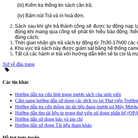
(iii) Kiểm tra thông tin sách cần trả;
(iv) Bấm nút Trả và in hoá đơn.
Sách sau khi ghi trả thành công sẽ được tự động nạp l
đúng khi mang qua cổng sẽ phát tín hiệu báo động. Nế
đúng cách;
Thời gian nhận ghi trả sách tự động từ 7h30-17h00 các 
Khu vực trả sách này được giám sát bằng hệ thống came
Tất cả các hành vi trái với hướng dẫn trên sẽ bị coi là 
Trở về đầu trang
Các tin khác
Hướng dẫn tra cứu tình trạng mượn sách của sinh viên
Cẩm nang hướng dẫn sử dụng các dịch vụ tại Thư viện Trường
Hướng dẫn tra cứu thông tin tài liệu đang mượn tại Máy Mượn
Hướng dẫn tìm tài liệu in trong thư viện sử dụng phân hệ (OP
Hướng dẫn sử dụng báo và tạp chí
Hướng dẫn sử dụng Tài liệu tham khảo
Hỗ trợ trực tuyến