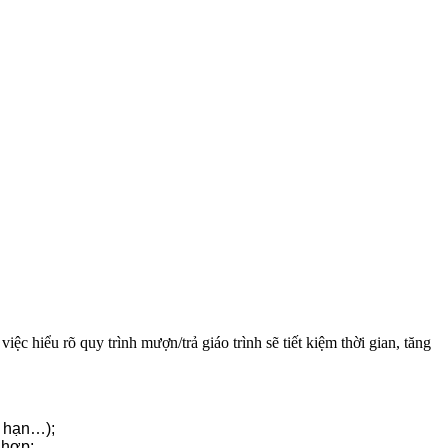
 hiểu rõ quy trình mượn/trả giáo trình sẽ tiết kiệm thời gian, tăng
á hạn…);
 hợp;