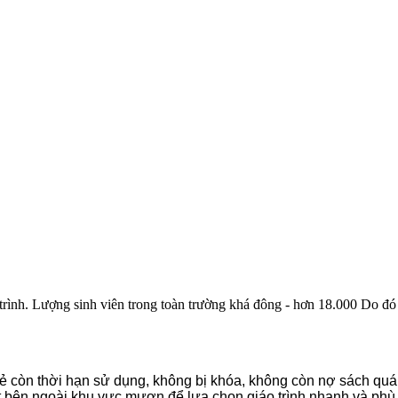
nh. Lượng sinh viên trong toàn trường khá đông - hơn 18.000 Do đó việc
hẻ còn thời hạn sử dụng, không bị khóa, không còn nợ sách qu
 bên ngoài khu vực mượn để lựa chọn giáo trình nhanh và phù