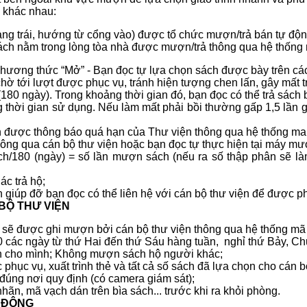
g khác nhau:
ng trái, hướng từ cổng vào) được tổ chức mượn/trả bán tự động
 sách nằm trong lòng tòa nhà được mượn/trả thông qua hệ thống
hương thức “Mở” - Bạn đọc tự lựa chọn sách được bày trên các
hờ tới lượt được phục vụ, tránh hiện tượng chen lấn, gây mất tr
 (180 ngày). Trong khoảng thời gian đó, bạn đọc có thể trả sách
g thời gian sử dụng. Nếu làm mất phải bồi thường gấp 1,5 lần gi
 được thông báo quá hạn của Thư viện thông qua hệ thống mai
hông qua cán bộ thư viện hoặc bạn đọc tự thực hiện tại máy mư
/180 (ngày) = số lần mượn sách (nếu ra số thập phân sẽ làm
ác trả hộ;
 giúp đỡ bạn đọc có thể liên hệ với cán bộ thư viện để được p
BỘ THƯ VIỆN
h
sẽ được ghi mượn bởi cán bộ thư viện thông qua hệ thống mã
các ngày từ thứ Hai đến thứ Sáu hàng tuần, nghỉ thứ Bảy, Chủ
 cho mình; Không mượn sách hộ người khác;
hục vụ, xuất trình thẻ và tất cả số sách đã lựa chọn cho cán b
úng nơi quy định (có camera giám sát);
nhãn, mã vạch dán trên bìa sách... trước khi ra khỏi phòng.
 ĐỘNG