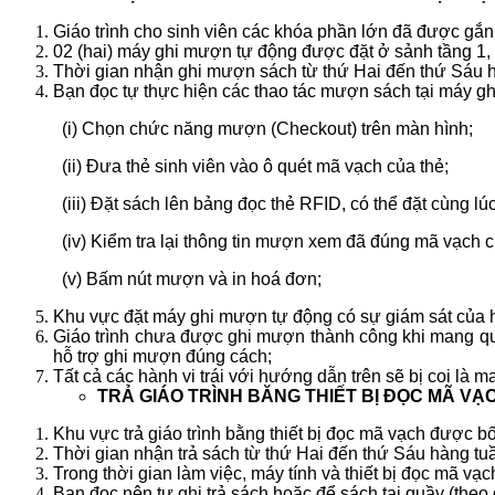
Giáo trình cho sinh viên các khóa phần lớn đã được gắn
02 (hai) máy ghi mượn tự động được đặt ở sảnh tầng 1, 
Thời gian nhận ghi mượn sách từ thứ Hai đến thứ Sáu h
Bạn đọc tự thực hiện các thao tác mượn sách tại máy g
(i) Chọn chức năng mượn (Checkout) trên màn hình;
(ii) Đưa thẻ sinh viên vào ô quét mã vạch của thẻ;
(iii) Đặt sách lên bảng đọc thẻ RFID, có thể đặt cùng l
(iv) Kiểm tra lại thông tin mượn xem đã đúng mã vạch 
(v) Bấm nút mượn và in hoá đơn;
Khu vực đặt máy ghi mượn tự động có sự giám sát của 
Giáo trình chưa được ghi mượn thành công khi mang qua
hỗ trợ ghi mượn đúng cách;
Tất cả các hành vi trái với hướng dẫn trên sẽ bị coi là 
TRẢ GIÁO TRÌNH BĂNG THIẾT BỊ ĐỌC MÃ VẠ
Khu vực trả giáo trình bằng thiết bị đọc mã vạch được bố 
Thời gian nhận trả sách từ thứ Hai đến thứ Sáu hàng tu
Trong thời gian làm việc, máy tính và thiết bị đọc mã vạc
Bạn đọc nên tự ghi trả sách hoặc để sách tại quầy (theo