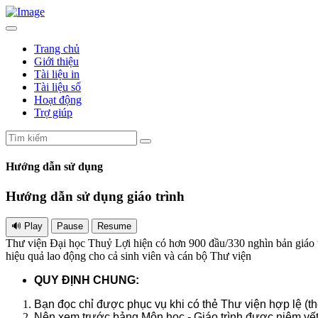
Trang chủ
Giới thiệu
Tài liệu in
Tài liệu số
Hoạt động
Trợ giúp
Hướng dẫn sử dụng
Hướng dẫn sử dụng giáo trình
Thư viện Đại học Thuỷ Lợi hiện có hơn 900 đầu/330 nghìn bản giáo trì
hiệu quả lao động cho cả sinh viên và cán bộ Thư viện
QUY ĐỊNH CHUNG:
Bạn đọc chỉ được phục vụ khi có thẻ Thư viện hợp lệ (t
Nên xem trước bảng Môn học - Giáo trình được niêm yết