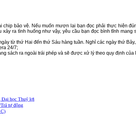
ại chip bảo vệ. Nếu muốn mượn lại bạn đọc phải thực hiện đú
u xảy ra tình huống như vậy, yêu cầu bạn đọc bình tĩnh mang
ngày từ thứ Hai đến thứ Sáu hàng tuần. Nghỉ các ngày thứ Bảy,
ra 24/7;
mang sách ra ngoài trái phép và sẽ được xử lý theo quy định của
 Đại học Thuỷ lợi
/Trả tự động
AC)