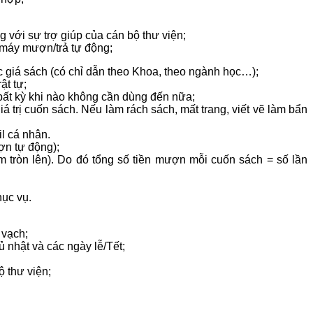
 với sự trợ giúp của cán bộ thư viện;
 máy mượn/trả tự động;
 giá sách (có chỉ dẫn theo Khoa, theo ngành học…);
ật tự;
 bất kỳ khi nào không cần dùng đến nữa;
á trị cuốn sách. Nếu làm rách sách, mất trang, viết vẽ làm bẩn
l cá nhân.
ợn tự động);
 tròn lên). Do đó tổng số tiền mượn mỗi cuốn sách = số lần
hục vụ.
 vạch;
 nhật và các ngày lễ/Tết;
ộ thư viện;