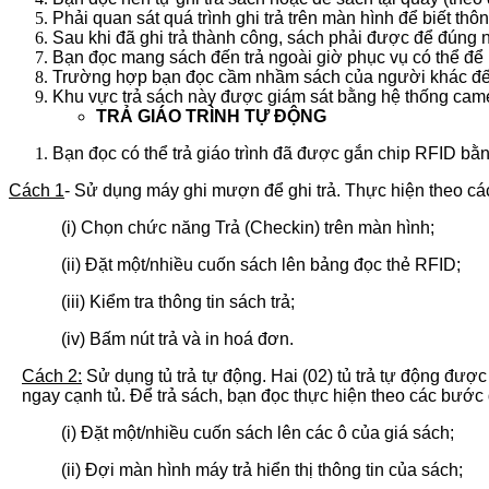
Phải quan sát quá trình ghi trả trên màn hình để biết thô
Sau khi đã ghi trả thành công, sách phải được để đúng
Bạn đọc mang sách đến trả ngoài giờ phục vụ có thể để lạ
Trường hợp bạn đọc cầm nhầm sách của người khác đến 
Khu vực trả sách này được giám sát bằng hệ thống came
TRẢ GIÁO TRÌNH TỰ ĐỘNG
Bạn đọc có thể trả giáo trình đã được gắn chip RFID bằn
Cách 1
- Sử dụng máy ghi mượn để ghi trả. Thực hiện theo cá
(i) Chọn chức năng Trả (Checkin) trên màn hình;
(ii) Đặt một/nhiều cuốn sách lên bảng đọc thẻ RFID;
(iii) Kiểm tra thông tin sách trả;
(iv) Bấm nút trả và in hoá đơn.
Cách 2:
Sử dụng tủ trả tự động. Hai (02) tủ trả tự động đượ
ngay cạnh tủ. Để trả sách, bạn đọc thực hiện theo các bước
(i) Đặt một/nhiều cuốn sách lên các ô của giá sách;
(ii) Đợi màn hình máy trả hiển thị thông tin của sách;