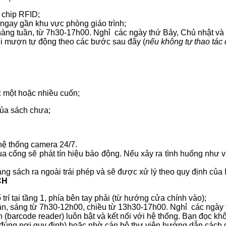
 chip RFID;
ngay gần khu vực phòng giáo trình;
àng tuần, từ 7h30-17h00. Nghỉ các ngày thứ Bảy, Chủ nhật và 
hi mượn tự động theo các bước sau đây (
nếu không tự thao tác 
úc một hoặc nhiều cuốn;
của sách chưa;
hệ thống camera 24/7.
 cổng sẽ phát tín hiệu báo động. Nếu xảy ra tình huống như v
mang sách ra ngoài trái phép và sẽ được xử lý theo quy định của
CH
trí tại tầng 1, phía bên tay phải (từ hướng cửa chính vào);
ần, sáng từ 7h30-12h00, chiều từ 13h30-17h00. Nghỉ các ngày t
h (barcode reader) luôn bật và kết nối với hệ thống. Bạn đọc khôn
 đúng nơi quy định) hoặc nhờ cán bộ thư viện hướng dẫn cách g