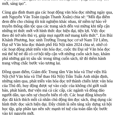
mới, sáng tạo”.
Cùng gia đình tham gia các hoạt động văn hóa đọc những ngày qua,
anh Nguyễn Văn Toàn (quận Thanh Xuân) chia sẻ: “Mỗi địa điểm
đem đến cho chúng tôi trải nghiệm khác nhau, từ niềm tự hào về
truyền thống dân tộc qua các trang sách đến vui mừng khi tiếp cận
những tri thức mới với hình thức đọc hiện đại, tiện lợi. Việc đọc
theo đó trở nên thú vị, giúp mọi người mở mang kiến thức”. Em Bùi
Khánh Phương, học sinh Trường Trung học cơ sở Nam Từ Liêm,
Đại sứ Văn hóa đọc thành phố Hà Nội năm 2024 chia sẻ, nhờ có
các hoạt động phát triển văn hóa đọc, cuộc thi Đại sứ Văn hóa đọc
mà thế hệ trẻ đã có cơ hội tiếp cận với những cuốn sách hay, khám
phá những giá trị sâu sắc trong từng cuốn sách, từ đó thêm hành
trang vững chắc bước vào tương lai.
Đồng quan điểm, Giám đốc Trung tâm Văn hóa và Thư viện Hà
Nội (Sở Văn hóa và Thể thao Hà Nội) Trần Tuấn Anh nhận định,
những năm qua, phát triển văn hóa đọc trở thành chiến lược văn hóa
của Thủ đô, huy động được sự vào cuộc của không chỉ giới xuất
bản, phát hành, thư viện mà cả các cấp, các ngành và đông đảo
người dân, tạo nên sự chuyển biến rõ rệt. Các hoạt động khuyến
đọc đã kích thích mỗi cá nhân chủ động tìm đọc sách, ứng dụng các
hình thức đọc sách hiện đại. Đây chính là nền tảng xây dựng xã hội
học tập, góp phần tạo nên sức mạnh trí tuệ của toàn dân tộc bước
vào kỷ nguyên mới.