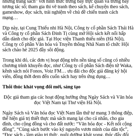
những trang sách” với hình thức trưng bày trực quan và trưng bày
tương tác số; tham gia thi vẽ tranh theo sách, kể chuyện theo sách,
gameshow, đọc sách, trải nghiệm về chủ đề chiến tranh cách
mạng…
Dịp này, tại Cung Thiếu nhi Hà Nội, Công ty cổ phần Sách Thái Hà
và Công ty cổ phần Sách Đinh Tị cùng mở Hội sách kết nối hấp
dẫn dành cho độc giả. Tại Học viện Thanh thiếu niên (Hà Nội),
Công ty cổ phần Văn hóa và Truyền thông Nhã Nam tổ chức Hội
sách chào hè 2025 đầy sôi động.
Trong khi đó, các đơn vị hoạt động trên nền tảng số cũng có nhiều
chương trình khuyến đọc, như Công ty cổ phần Sách điện tử Waka,
kênh sách nói Fonos, Voiz FM… ưu đãi cho độc giả đăng ký hội
viên, đồng thời đem đến cuốn sách hay trên ứng dụng…
Thôi thúc khát vọng đổi mới, sáng tạo
Độc giả tham gia các hoạt động hưởng ứng Ngày Sách và Văn hóa
đọc Việt Nam tại Thư viện Hà Nội.
Ngày Sách và Văn hóa đọc Việt Nam lần thứ tư mang 3 thông điệp,
thể hiện giá trị thiết thực mà sách mang lại cho cá nhân, cho gia
đình, cho cộng đồng và cho đất nước: “Văn hóa đọc - Kết nối cộng
đồng”, “Cùng sách bước vào kỷ nguyên vươn mình của dân tộc”,
“Đọc sách - làm giàu tri thức, nuôi dưỡng khát vọng, thúc đẩy đổi