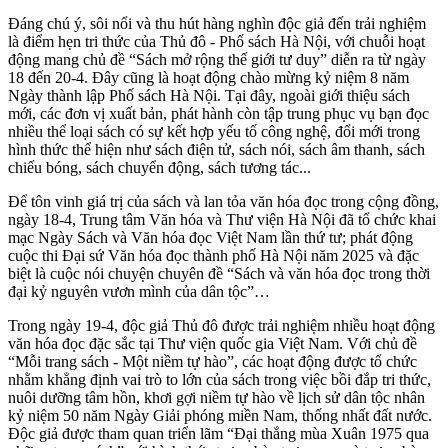
Đáng chú ý, sôi nổi và thu hút hàng nghìn độc giả đến trải nghiệm
là điểm hẹn tri thức của Thủ đô - Phố sách Hà Nội, với chuỗi hoạt
động mang chủ đề “Sách mở rộng thế giới tư duy” diễn ra từ ngày
18 đến 20-4. Đây cũng là hoạt động chào mừng kỷ niệm 8 năm
Ngày thành lập Phố sách Hà Nội. Tại đây, ngoài giới thiệu sách
mới, các đơn vị xuất bản, phát hành còn tập trung phục vụ bạn đọc
nhiều thể loại sách có sự kết hợp yếu tố công nghệ, đổi mới trong
hình thức thể hiện như sách điện tử, sách nói, sách âm thanh, sách
chiếu bóng, sách chuyển động, sách tương tác...
Để tôn vinh giá trị của sách và lan tỏa văn hóa đọc trong cộng đồng,
ngày 18-4, Trung tâm Văn hóa và Thư viện Hà Nội đã tổ chức khai
mạc Ngày Sách và Văn hóa đọc Việt Nam lần thứ tư; phát động
cuộc thi Đại sứ Văn hóa đọc thành phố Hà Nội năm 2025 và đặc
biệt là cuộc nói chuyện chuyên đề “Sách và văn hóa đọc trong thời
đại kỷ nguyên vươn mình của dân tộc”…
Trong ngày 19-4, độc giả Thủ đô được trải nghiệm nhiều hoạt động
văn hóa đọc đặc sắc tại Thư viện quốc gia Việt Nam. Với chủ đề
“Mỗi trang sách - Một niềm tự hào”, các hoạt động được tổ chức
nhằm khẳng định vai trò to lớn của sách trong việc bồi đắp tri thức,
nuôi dưỡng tâm hồn, khơi gợi niềm tự hào về lịch sử dân tộc nhân
kỷ niệm 50 năm Ngày Giải phóng miền Nam, thống nhất đất nước.
Độc giả được tham quan triển lãm “Đại thắng mùa Xuân 1975 qua