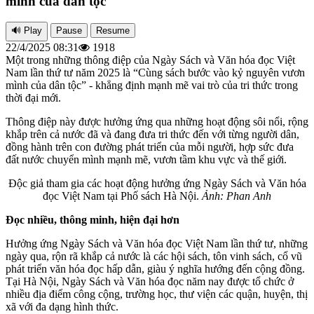
mình của dân tộc
22/4/2025 08:31
1918
Một trong những thông điệp của Ngày Sách và Văn hóa đọc Việt
Nam lần thứ tư năm 2025 là “Cùng sách bước vào kỷ nguyên vươn
mình của dân tộc” - khẳng định mạnh mẽ vai trò của tri thức trong
thời đại mới.
Thông điệp này được hưởng ứng qua những hoạt động sôi nổi, rộng
khắp trên cả nước đã và đang đưa tri thức đến với từng người dân,
đồng hành trên con đường phát triển của mỗi người, hợp sức đưa
đất nước chuyển mình mạnh mẽ, vươn tầm khu vực và thế giới.
Độc giả tham gia các hoạt động hưởng ứng Ngày Sách và Văn hóa
đọc Việt Nam tại Phố sách Hà Nội.
Ảnh: Phan Anh
Đọc nhiều, thông minh, hiện đại hơn
Hưởng ứng Ngày Sách và Văn hóa đọc Việt Nam lần thứ tư, những
ngày qua, rộn rã khắp cả nước là các hội sách, tôn vinh sách, cổ vũ
phát triển văn hóa đọc hấp dẫn, giàu ý nghĩa hướng đến cộng đồng.
Tại Hà Nội, Ngày Sách và Văn hóa đọc năm nay được tổ chức ở
nhiều địa điểm công cộng, trường học, thư viện các quận, huyện, thị
xã với đa dạng hình thức.