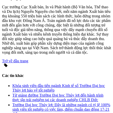
Cục trưởng Cục Xuất bản, In và Phát hành (Bộ Văn hóa, Thể thao
và Du lịch) Nguyễn Nguyên cho biết, mỗi năm ngành Xuất bản tiêu
thụ khoảng 550 triệu bản sách các hình thức, luôn đứng trong nhóm
đầu khu vực Đông Nam Á. Toàn ngành đã nỗ lực đưa các tác phẩm
mới đến gần hơn với công chúng, đặc biệt là những đối tượng trẻ
tuổi và độc giả tiềm năng, thông qua việc đẩy mạnh chuyển đổi số
ngành Xuất bản và nhiều kênh truyền thông hiện đại khác. Sự thay
đổi này giúp nâng cao hiệu quả quảng bá và thúc đẩy doanh thu.
Nhờ đó, xuất bản góp phần xây dựng diện mạo của ngành công
nghiệp sáng tạo tại Việt Nam. Sách trở thành động lực thôi thúc khát
vọng đổi mới, sáng tạo trong mỗi người và cả dân tộc.
Trở về đầu trang
Các tin khác
Khóa sinh viên đầu tiên ngành Kinh tế số Trường Đại học
Thủy lợi bảo vệ tốt nghiệp
Từ giảng đường Trường Đại học Thủy lợi đến hành trình
thực tập trải nghiệm tại các doanh nghiệp CHLB Đức
Trường Đại học Thủy lợi: Đây là những ngành có tỷ lệ 100%
sinh viên tốt nghiệp có việc làm, điểm chuẩn dao động 17-21