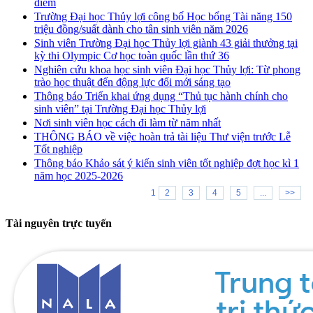
điểm
Trường Đại học Thủy lợi công bố Học bổng Tài năng 150
triệu đồng/suất dành cho tân sinh viên năm 2026
Sinh viên Trường Đại học Thủy lợi giành 43 giải thưởng tại
kỳ thi Olympic Cơ học toàn quốc lần thứ 36
Nghiên cứu khoa học sinh viên Đại học Thủy lợi: Từ phong
trào học thuật đến động lực đổi mới sáng tạo
Thông báo Triển khai ứng dụng “Thủ tục hành chính cho
sinh viên” tại Trường Đại học Thủy lợi
Nơi sinh viên học cách đi làm từ năm nhất
THÔNG BÁO về việc hoàn trả tài liệu Thư viện trước Lễ
Tốt nghiệp
Thông báo Khảo sát ý kiến sinh viên tốt nghiệp đợt học kì 1
năm học 2025-2026
1
2
3
4
5
...
>>
Tài nguyên trực tuyến