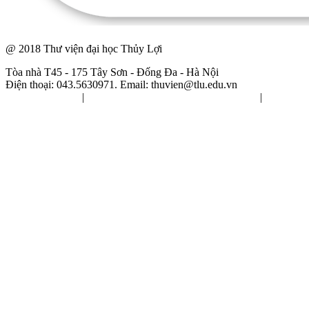
@ 2018 Thư viện đại học Thủy Lợi
Tòa nhà T45 - 175 Tây Sơn - Đống Đa - Hà Nội
Điện thoại: 043.5630971. Email:
thuvien@tlu.edu.vn
Nội quy chung
|
Nội quy sử dụng tài liệu tham khảo
|
Nội
quy sử dụng giáo trình