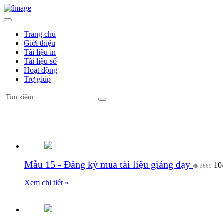
Trang chủ
Giới thiệu
Tài liệu in
Tài liệu số
Hoạt động
Trợ giúp
Biểu mẫu
Mẫu 15 - Đăng ký mua tài liệu giảng dạy
10
3669
Xem chi tiết »