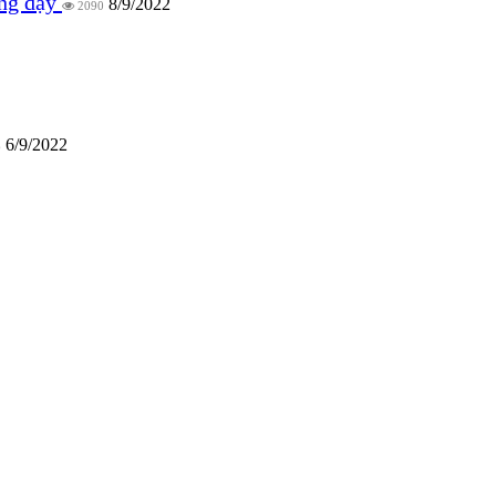
iảng dạy
8/9/2022
2090
6/9/2022
6