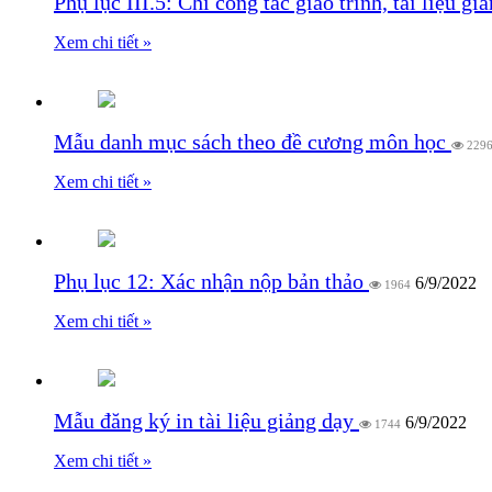
Phụ lục III.5: Chi công tác giáo trình, tài liệu g
Xem chi tiết »
Mẫu danh mục sách theo đề cương môn học
229
Xem chi tiết »
Phụ lục 12: Xác nhận nộp bản thảo
6/9/2022
1964
Xem chi tiết »
Mẫu đăng ký in tài liệu giảng dạy
6/9/2022
1744
Xem chi tiết »