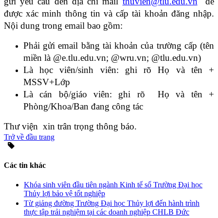
gửi yêu cầu đến địa chỉ mail
thuvien@tlu.edu.vn
để
được xác minh thông tin và cấp tài khoản đăng nhập.
Nội dung trong email bao gồm:
Phải gửi email bằng tài khoản của trường cấp (tên
miền là @e.tlu.edu.vn; @wru.vn; @tlu.edu.vn)
Là học viên/sinh viên: ghi rõ Họ và tên +
MSSV+Lớp
Là cán bộ/giáo viên: ghi rõ Họ và tên +
Phòng/Khoa/Ban đang công tác
Thư viện xin trân trọng thông báo.
Trở về đầu trang
Các tin khác
Khóa sinh viên đầu tiên ngành Kinh tế số Trường Đại học
Thủy lợi bảo vệ tốt nghiệp
Từ giảng đường Trường Đại học Thủy lợi đến hành trình
thực tập trải nghiệm tại các doanh nghiệp CHLB Đức