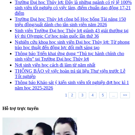
Trường Đại học Thủy lợi: Đây là những ngành có tỷ lệ 100%
sinh viên tốt nghiệp có việc làm, điểm chuẩn dao động 17-21
điểm
Trường Đại học Thủy lợi công bố Học bổng Tài năng 150
triệu đồng/suất dành cho tân sinh viên năm 2026
Sinh viên Trường Đại học Thủy lợi giành 43 giải thưởng tại
kỳ thi Olympic Cơ học toàn quốc lần thứ 36
Nghiên cứu khoa học sinh viên Đại học Thủy lợi: Từ phong
trào học thuật đến động lực đổi mới sáng tạo
Thông báo Triển khai ứng dụng “Thủ tục hành chính cho
sinh viên” tại Trường Đại học Thủy lợi
Nơi sinh viên học cách đi làm từ năm nhất
THÔNG BÁO về việc hoàn trả tài liệu Thư viện trước Lễ
Tốt nghiệp
Thông báo Khảo sát ý kiến sinh viên tốt nghiệp đợt học kì 1
năm học 2025-2026
1
2
3
4
5
...
>>
Hỗ trợ trực tuyến